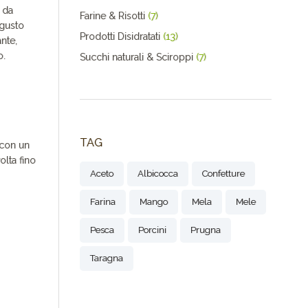
e da
Farine & Risotti
(7)
 gusto
Prodotti Disidratati
(13)
nte,
o.
Succhi naturali & Sciroppi
(7)
TAG
 con un
lta fino
Aceto
Albicocca
Confetture
Farina
Mango
Mela
Mele
Pesca
Porcini
Prugna
Taragna