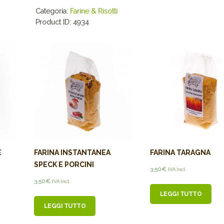
Categoria:
Farine & Risotti
Product ID:
4934
E
FARINA INSTANTANEA
FARINA TARAGNA
SPECK E PORCINI
3,50
€
IVA Incl.
3,50
€
IVA Incl.
LEGGI TUTTO
LEGGI TUTTO